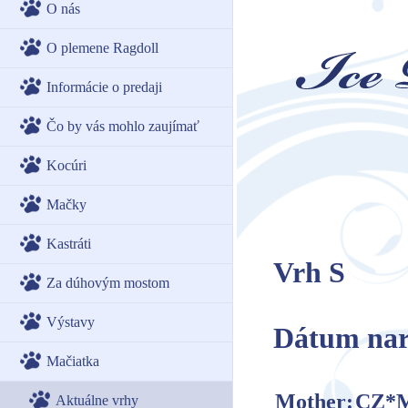
O nás
O plemene Ragdoll
Informácie o predaji
Čo by vás mohlo zaujímať
Kocúri
Mačky
Kastráti
Vrh S
Za dúhovým mostom
Výstavy
Dátum naro
Mačiatka
Mother:
CZ*M
Aktuálne vrhy