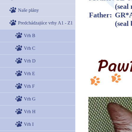
(seal
Naše plány
Father:
GR*A
(seal
Predchádzajúce vrhy A1 - Z1
Vrh B
Vrh C
Vrh D
Vrh E
Vrh F
Vrh G
Vrh H
Vrh I