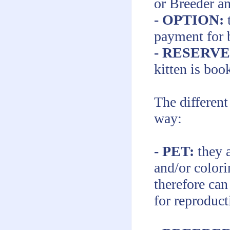
or Breeder an
- OPTION:
payment for 
- RESERV
kitten is boo
The different
way:
- PET:
they 
and/or color
therefore can
for reproduct