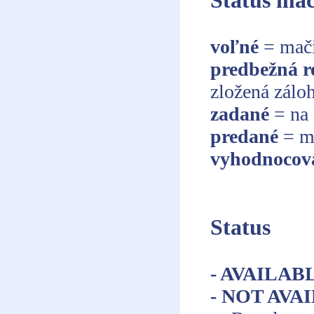
Status mač
voľné
= mači
predbežná r
zložená zálo
zadané
= na 
predané
= m
vyhodnocov
Status
- AVAILAB
- NOT AVA