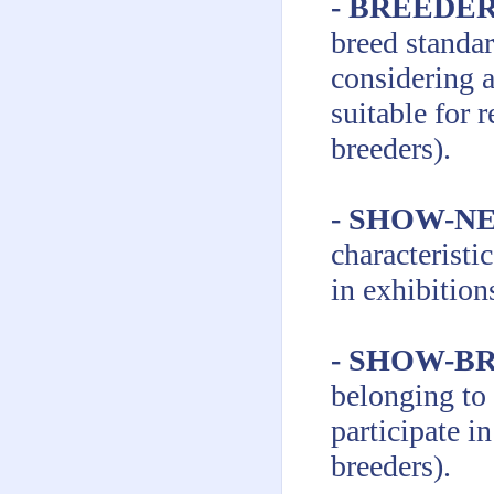
- BREEDE
breed standa
considering a
suitable for 
breeders).
- SHOW-N
characteristi
in exhibitions
- SHOW-B
belonging to 
participate i
breeders).