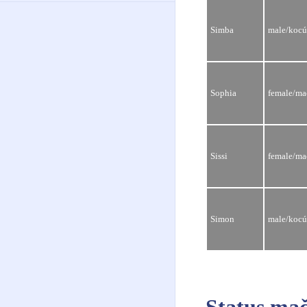
Simba
male/kocú
Sophia
female/ma
Sissi
female/ma
Simon
male/kocú