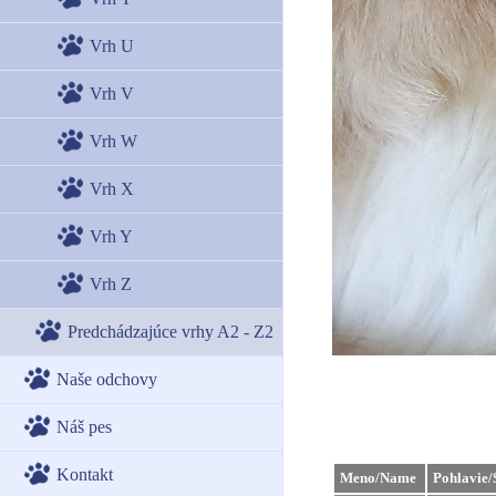
Vrh U
Vrh V
Vrh W
Vrh X
Vrh Y
Vrh Z
Predchádzajúce vrhy A2 - Z2
Naše odchovy
Náš pes
Kontakt
Meno/Name
Pohlavie/