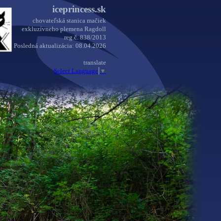
iceprincess.sk
chovateľská stanica mačiek
exkluzívneho plemena Ragdoll
reg.č. 838/2013
Posledná aktualizácia: 08.04.2026
translate
Select Language
▼