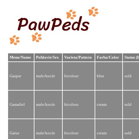
Meno/Name
Pohlavie/Sex
Varieta/Pattern
Farba/Color
Status (
Gaspar
male/kocúr
bicolour
blue
sold
Gamaliel
male/kocúr
bicolour
cream
sold
Gaius
male/kocúr
bicolour
cream
sold