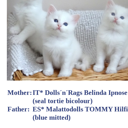
Mother:
IT* Dolls´n´Rags Belinda Ipnose
(seal tortie bicolour)
Father:
ES* Malattodolls TOMMY Hilfi
(blue mitted)