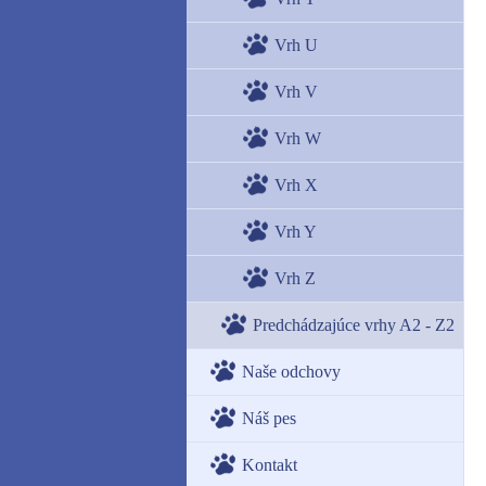
Vrh U
Vrh V
Vrh W
Vrh X
Vrh Y
Vrh Z
Predchádzajúce vrhy A2 - Z2
Naše odchovy
Náš pes
Kontakt