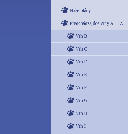
Naše plány
Predchádzajúce vrhy A1 - Z1
Vrh B
Vrh C
Vrh D
Vrh E
Vrh F
Vrh G
Vrh H
Vrh I