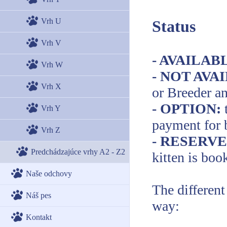
Vrh U
Status
Vrh V
- AVAILAB
Vrh W
- NOT AVA
Vrh X
or Breeder an
- OPTION:
Vrh Y
payment for 
Vrh Z
- RESERV
Predchádzajúce vrhy A2 - Z2
kitten is boo
Naše odchovy
The different
Náš pes
way:
Kontakt