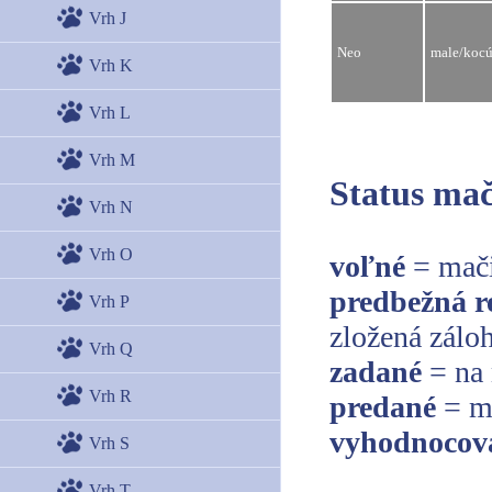
Vrh J
Neo
male/kocú
Vrh K
Vrh L
Vrh M
Status mač
Vrh N
Vrh O
voľné
= mači
predbežná r
Vrh P
zložená zálo
Vrh Q
zadané
= na 
Vrh R
predané
= m
vyhodnocov
Vrh S
Vrh T