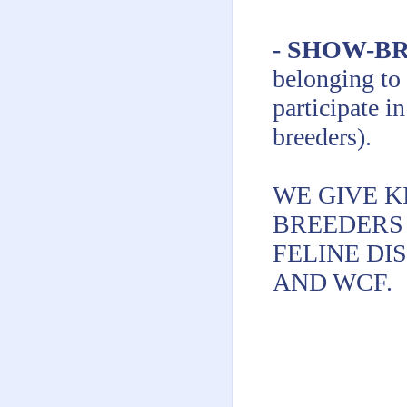
- SHOW-B
belonging to 
participate i
breeders).
WE GIVE K
BREEDERS
FELINE DI
AND WCF.