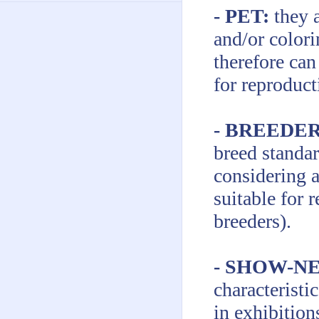
- PET:
they 
and/or color
therefore can
for reproduct
- BREEDE
breed standa
considering a
suitable for 
breeders).
- SHOW-N
characteristi
in exhibitions