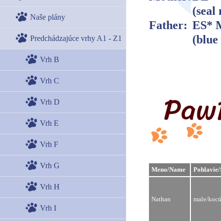
(seal
Naše plány
Father:
ES* 
(blue
Predchádzajúce vrhy A1 - Z1
Vrh B
Vrh C
Vrh D
Vrh E
Vrh F
Vrh G
Meno/Name
Pohlavie/
Vrh H
Nathan
male/kocú
Vrh I