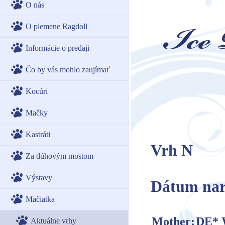
O nás
O plemene Ragdoll
Informácie o predaji
Čo by vás mohlo zaujímať
Kocúri
Mačky
Kastráti
Vrh N
Za dúhovým mostom
Výstavy
Dátum naro
Mačiatka
Mother:
DE* 
Aktuálne vrhy