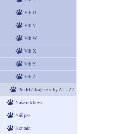
Vrh U
Vrh V
Vrh W
Vrh X
Vrh Y
Vrh Z
Predchádzajúce vrhy A2 - Z2
Naše odchovy
Náš pes
Kontakt