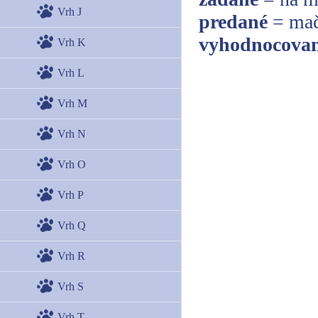
Vrh J
predané
= mač
vyhodnocovan
Vrh K
Vrh L
Vrh M
Vrh N
Vrh O
Vrh P
Vrh Q
Vrh R
Vrh S
Vrh T