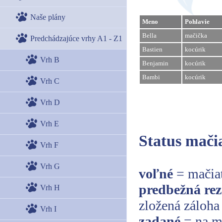
Naše plány
Meno
Pohlavie
Bella
mačička
Predchádzajúce vrhy A1 - Z1
Bastien
kocúrik
Vrh B
Benjamin
kocúrik
Bambi
kocúrik
Vrh C
Vrh D
Vrh E
Status mači
Vrh F
Vrh G
voľné
= mačiat
predbežná rez
Vrh H
zložená záloha
Vrh I
zadané
= na ma