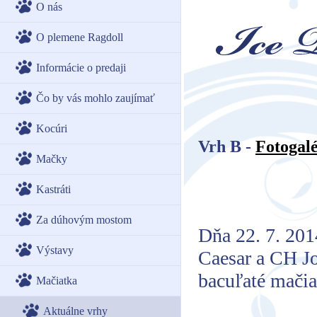
O nás
O plemene Ragdoll
Informácie o predaji
Čo by vás mohlo zaujímať
Kocúri
Vrh B -
Fotogalé
Mačky
Kastráti
Za dúhovým mostom
Dňa 22. 7. 20
Výstavy
Caesar a CH Jo
bacuľaté mačia
Mačiatka
Aktuálne vrhy