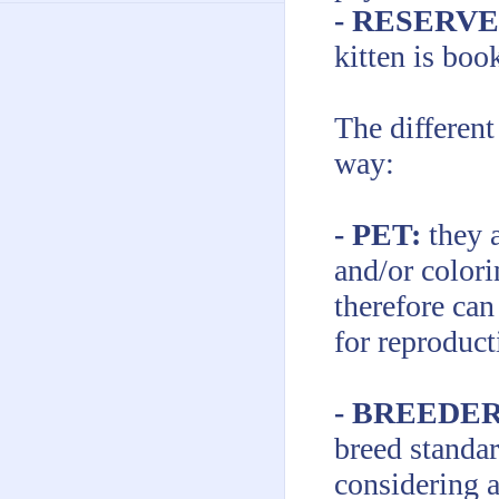
- RESERV
kitten is boo
The different
way:
- PET:
they 
and/or color
therefore can
for reproduct
- BREEDE
breed standa
considering a