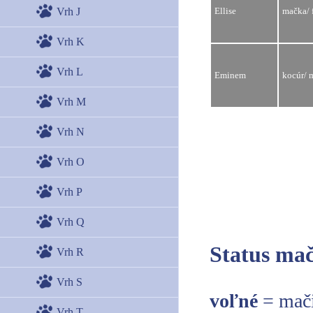
Vrh J
Ellise
mačka/ 
Vrh K
Vrh L
Eminem
kocúr/ 
Vrh M
Vrh N
Vrh O
Vrh P
Vrh Q
Status mač
Vrh R
Vrh S
voľné
= mači
Vrh T