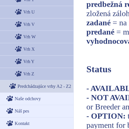
predbežná r
zložená zálo
Vrh U
zadané
= na 
Vrh V
predané
= m
Vrh W
vyhodnocov
Vrh X
Vrh Y
Status
Vrh Z
Predchádzajúce vrhy A2 - Z2
- AVAILAB
- NOT AVA
Naše odchovy
or Breeder an
Náš pes
- OPTION:
payment for 
Kontakt