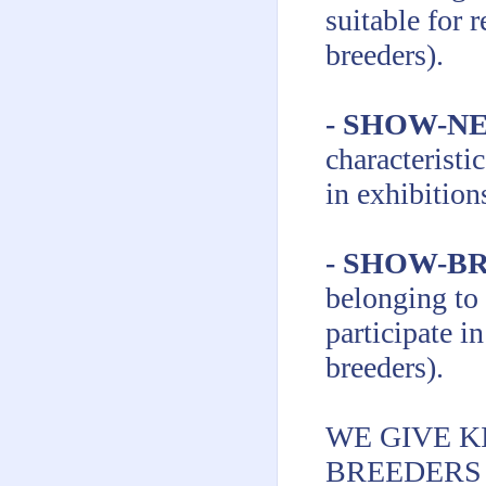
suitable for 
breeders).
- SHOW-N
characteristi
in exhibitions
- SHOW-B
belonging to 
participate i
breeders).
WE GIVE K
BREEDERS