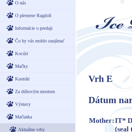
O nás
O plemene Ragdoll
Informácie o predaji
Čo by vás mohlo zaujímať
Kocúri
Mačky
Vrh E
Kastráti
Za dúhovým mostom
Dátum naro
Výstavy
Mačiatka
Mother:
IT* D
(seal 
Aktuálne vrhy