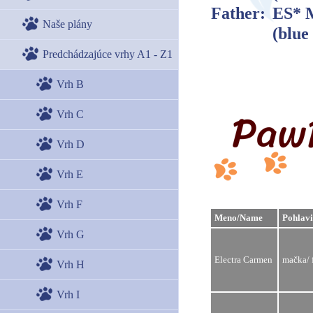
Father:
ES* M
Naše plány
(blue
Predchádzajúce vrhy A1 - Z1
Vrh B
Vrh C
Vrh D
Vrh E
Vrh F
Meno/Name
Pohlavi
Vrh G
Electra Carmen
mačka/ 
Vrh H
Vrh I